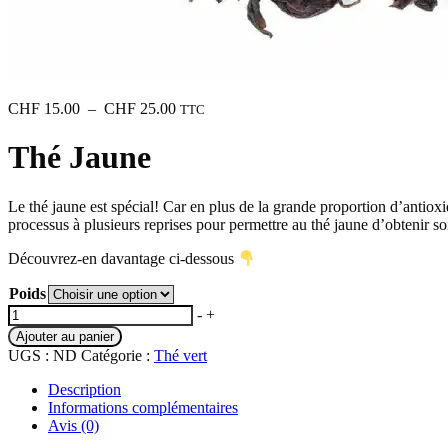
Plage
CHF
15.00
–
CHF
25.00
TTC
de
prix :
Thé Jaune
CHF 15.00
à
CHF 25.00
Le thé jaune est spécial! Car en plus de la grande proportion d’antioxid
processus à plusieurs reprises pour permettre au thé jaune d’obtenir so
Découvrez-en davantage ci-dessous
Poids
quantité
-
+
de
Ajouter au panier
Thé
UGS :
ND
Catégorie :
Thé vert
Jaune
Description
Informations complémentaires
Avis (0)