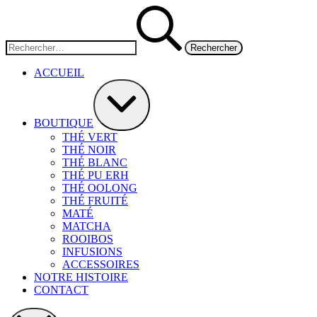
Aller
Rechercher :
au
contenu
ACCUEIL
Agrandir/réduire
BOUTIQUE
THÉ VERT
THÉ NOIR
THÉ BLANC
THÉ PU ERH
THÉ OOLONG
THÉ FRUITÉ
MATÉ
MATCHA
ROOIBOS
INFUSIONS
ACCESSOIRES
NOTRE HISTOIRE
CONTACT