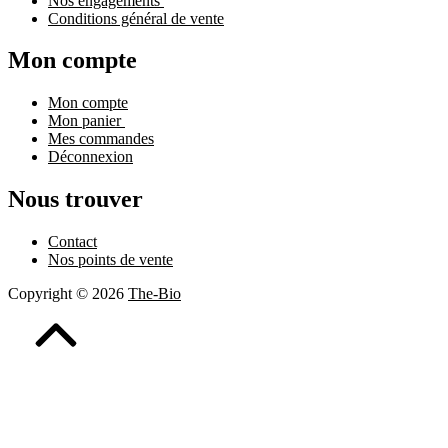
Nos engagements
Conditions général de vente
Mon compte
Mon compte
Mon panier
Mes commandes
Déconnexion
Nous trouver
Contact
Nos points de vente
Copyright © 2026
The-Bio
Retour
vers
le
haut