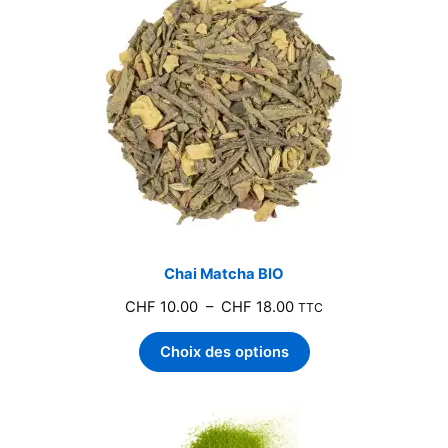
Chai Matcha BIO
Plage
CHF
10.00
–
CHF
18.00
TTC
de
Choix des options
prix :
CHF 10.00
à
CHF 18.00