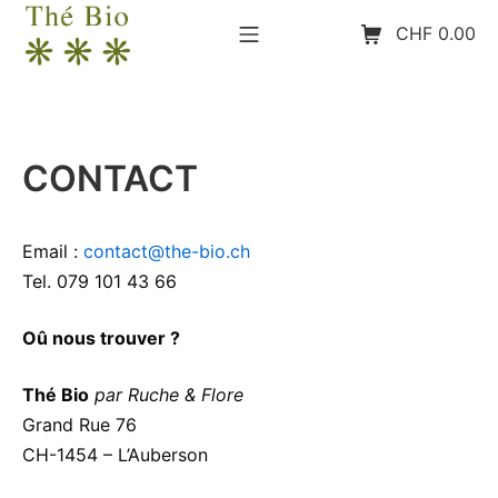
Aller
Menu mobile
Panier d’achat
CHF
0.00
au
contenu
The-Bio
CONTACT
Email :
contact@the-bio.ch
Tel. 079 101 43 66
Oû nous trouver ?
Thé Bio
par Ruche & Flore
Grand Rue 76
CH-1454 – L’Auberson