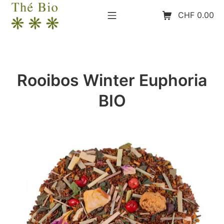
Aller
Menu mobile
Panier d’achat
CHF
0.00
au
contenu
The-Bio
Rooibos Winter Euphoria
BIO