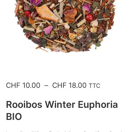
Plage
CHF
10.00
–
CHF
18.00
TTC
de
Rooibos Winter Euphoria
prix :
BIO
CHF 10.00