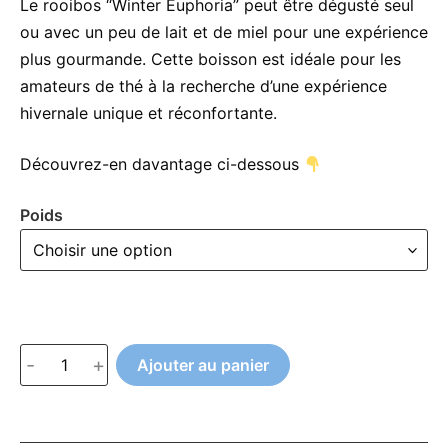
à
Le rooibos “Winter Euphoria” peut être dégusté seul
ou avec un peu de lait et de miel pour une expérience
CHF 18.00
plus gourmande. Cette boisson est idéale pour les
amateurs de thé à la recherche d’une expérience
hivernale unique et réconfortante.
Découvrez-en davantage ci-dessous
Poids
quantité
-
+
Ajouter au panier
de
Rooibos
Winter