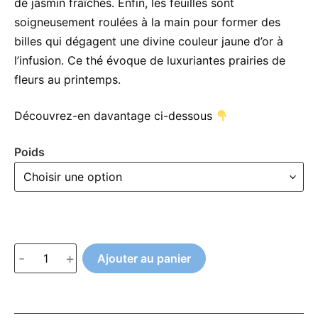
de jasmin fraîches. Enfin, les feuilles sont
soigneusement roulées à la main pour former des
billes qui dégagent une divine couleur jaune d’or à
l’infusion. Ce thé évoque de luxuriantes prairies de
fleurs au printemps.
Découvrez-en davantage ci-dessous
Poids
quantité
-
+
Ajouter au panier
de
Jasmin
Dragon