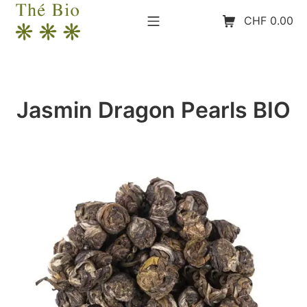
Aller
Menu mobile
Panier d’achat
CHF
0.00
au
contenu
The-Bio
Jasmin Dragon Pearls BIO