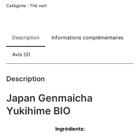
e
BIO
Catégorie :
Thé vert
r
n
a
t
Description
Informations complémentaires
i
v
Avis (0)
e
:
Description
Japan Genmaicha
Yukihime BIO
Ingrédients: