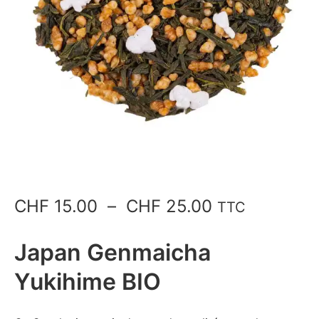
Plage
CHF
15.00
–
CHF
25.00
TTC
de
Japan Genmaicha
prix :
Yukihime BIO
CHF 15.00