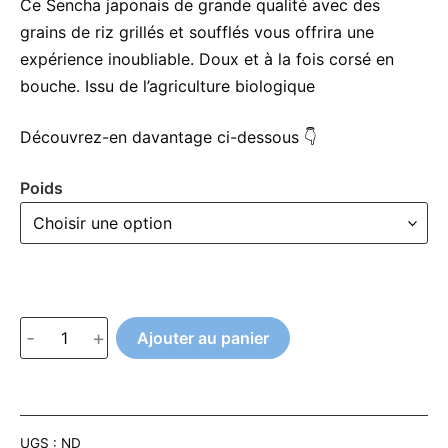
à
Ce Sencha japonais de grande qualité avec des
grains de riz grillés et soufflés vous offrira une
CHF 25.00
expérience inoubliable. Doux et à la fois corsé en
bouche. Issu de l’agriculture biologique
Découvrez-en davantage ci-dessous 👇
Poids
quantité
-
+
Ajouter au panier
de
A
Japan
l
Genmaicha
t
Yukihime
UGS :
ND