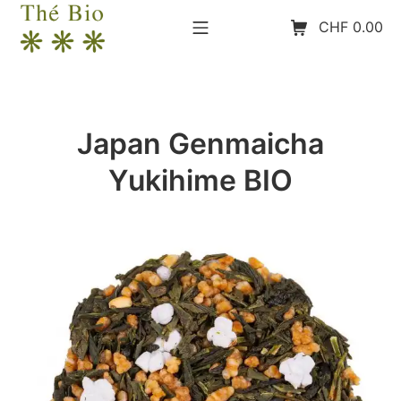
Aller
Menu mobile
Panier d’achat
CHF
0.00
au
contenu
The-Bio
Japan Genmaicha
Yukihime BIO