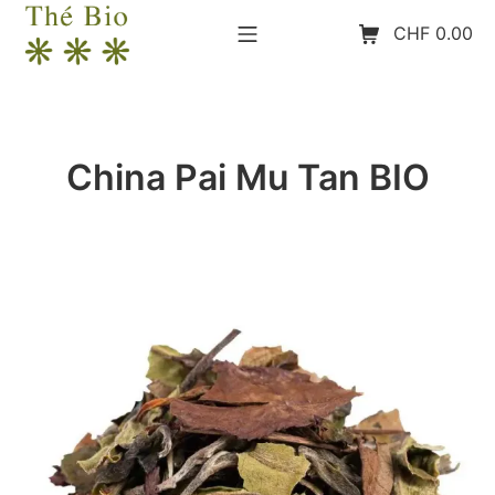
Aller
Menu mobile
Panier d’achat
CHF
0.00
au
contenu
The-Bio
China Pai Mu Tan BIO