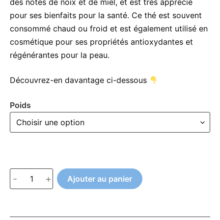
des notes de noix et de miel, et est très apprécié
pour ses bienfaits pour la santé. Ce thé est souvent
consommé chaud ou froid et est également utilisé en
cosmétique pour ses propriétés antioxydantes et
régénérantes pour la peau.
Découvrez-en davantage ci-dessous
Poids
quantité
-
+
Ajouter au panier
de
A
China
l
Pai