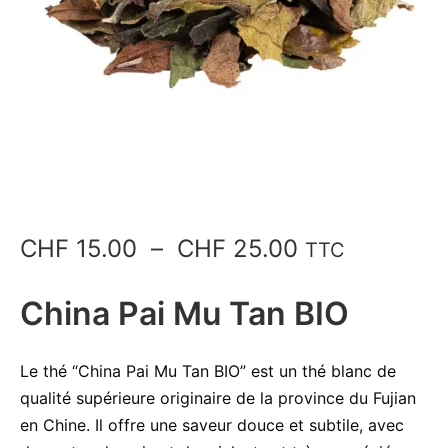
Plage
CHF
15.00
–
CHF
25.00
TTC
de
China Pai Mu Tan BIO
prix :
CHF 15.00
Le thé “China Pai Mu Tan BIO” est un thé blanc de
qualité supérieure originaire de la province du Fujian
à
en Chine. Il offre une saveur douce et subtile, avec
CHF 25.00