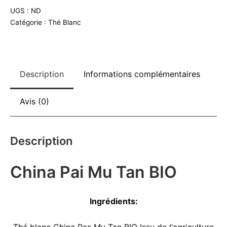
t
Mu
UGS :
ND
e
Tan
Catégorie :
Thé Blanc
r
BIO
n
a
t
Description
Informations complémentaires
i
v
Avis (0)
e
:
Description
China Pai Mu Tan BIO
Ingrédients: