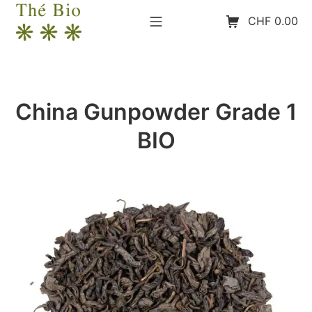
Aller
Menu mobile
Panier d’achat
CHF
0.00
au
contenu
The-Bio
China Gunpowder Grade 1
BIO