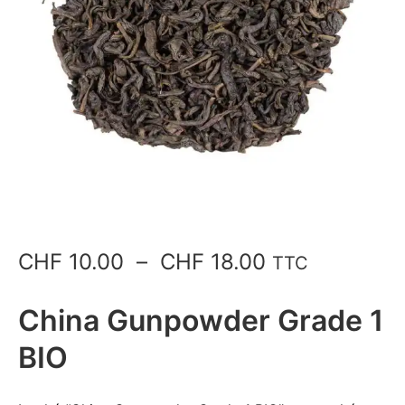
Plage
CHF
10.00
–
CHF
18.00
TTC
de
China Gunpowder Grade 1
prix :
BIO
CHF 10.00