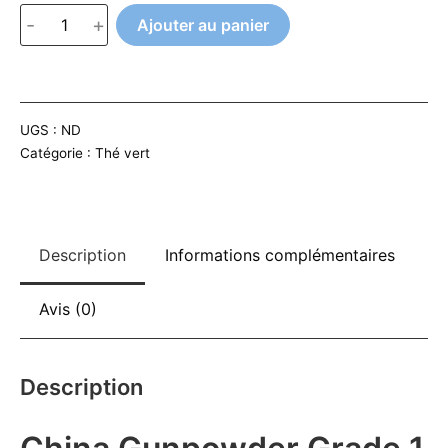
quantité
-
+
Ajouter au panier
de
A
China
l
Gunpowder
t
Grade
UGS :
ND
e
1
Catégorie :
Thé vert
r
BIO
n
a
t
Description
Informations complémentaires
i
v
Avis (0)
e
:
Description