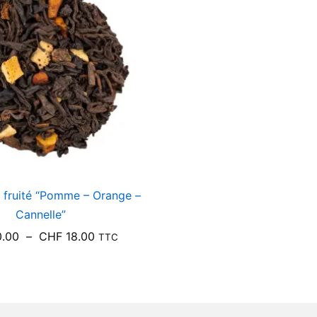
 fruité “Pomme – Orange –
Cannelle”
Plage
.00
–
CHF
18.00
TTC
de
prix :
CHF 10.00
à