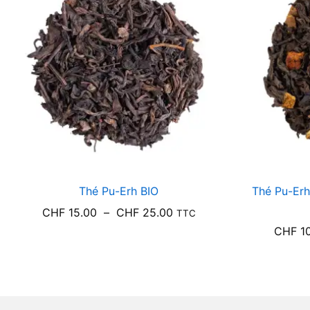
Thé Pu-Erh BIO
Thé Pu-Erh
Plage
CHF
15.00
–
CHF
25.00
TTC
de
CHF
10
prix :
CHF 15.00
à
CHF 25.00