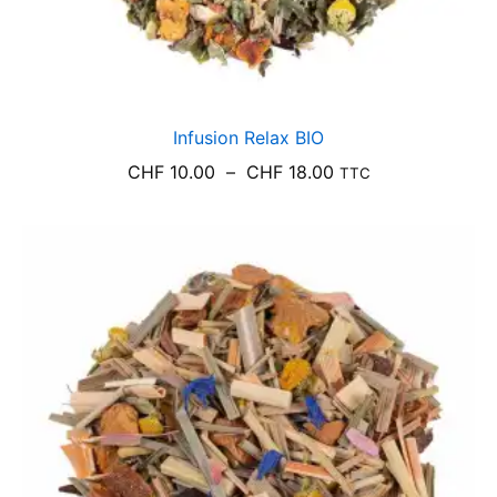
Infusion Relax BIO
Plage
CHF
10.00
–
CHF
18.00
TTC
de
prix :
CHF 10.00
à
CHF 18.00