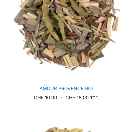
AMOUR PROVENCE BIO
Plage
CHF
10.00
–
CHF
18.00
TTC
de
prix :
CHF 10.00
à