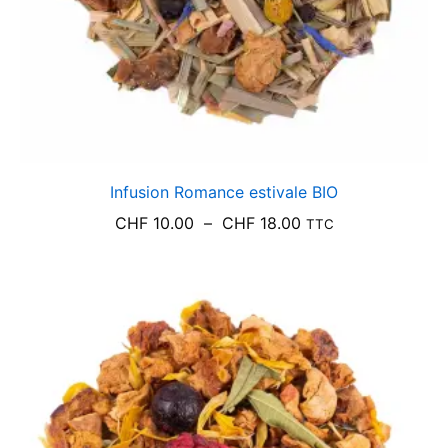
Infusion Romance estivale BIO
Plage
CHF
10.00
–
CHF
18.00
TTC
de
prix :
CHF 10.00
à
CHF 18.00