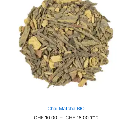
CHF 18.00
Chai Matcha BIO
Plage
CHF
10.00
–
CHF
18.00
TTC
de