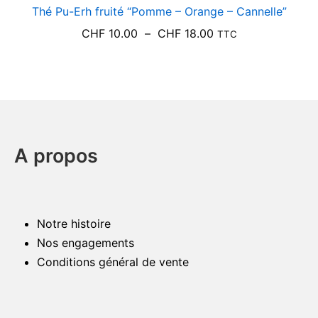
Thé Pu-Erh fruité “Pomme – Orange – Cannelle”
Plage
CHF
10.00
–
CHF
18.00
TTC
de
prix :
CHF 10.00
à
CHF 18.00
A propos
Notre histoire
Nos engagements
Conditions général de vente