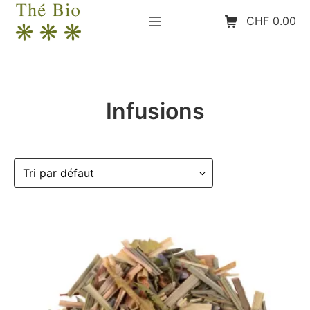
Aller
Menu mobile
Panier d’achat
CHF
0.00
au
contenu
The-Bio
Infusions