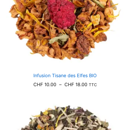
Infusion Tisane des Elfes BIO
Plage
CHF
10.00
–
CHF
18.00
TTC
de
prix :
CHF 10.00
à
CHF 18.00