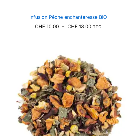
Infusion Pêche enchanteresse BIO
Plage
CHF
10.00
–
CHF
18.00
TTC
de
prix :
CHF 10.00
à
CHF 18.00