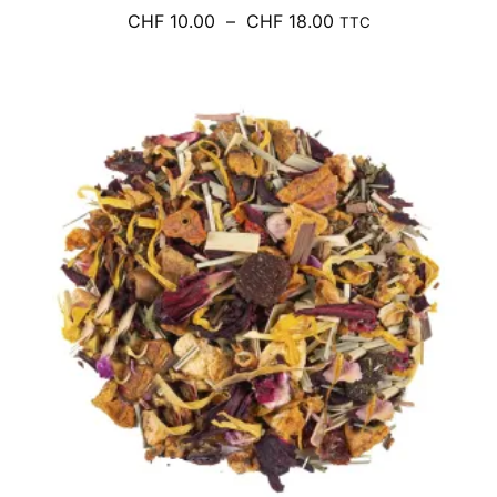
Plage
CHF
10.00
–
CHF
18.00
TTC
de
prix :
CHF 10.00
à
CHF 18.00