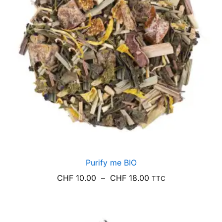
Purify me BIO
Plage
CHF
10.00
–
CHF
18.00
TTC
de
prix :
CHF 10.00