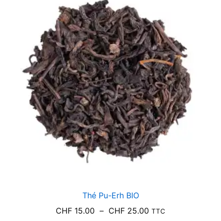
à
CHF 18.00
Thé Pu-Erh BIO
Plage
CHF
15.00
–
CHF
25.00
TTC